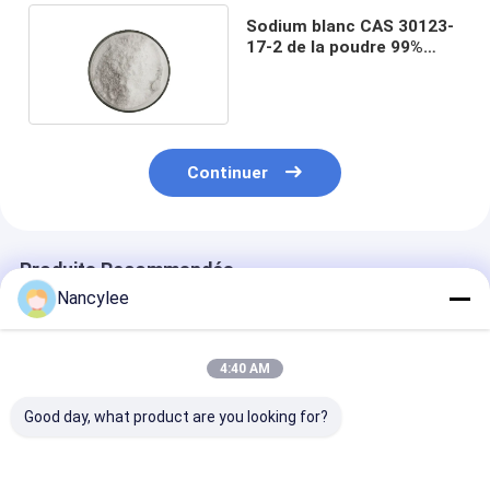
Sodium blanc CAS 30123-
17-2 de la poudre 99%
Tianeptine
Continuer
Produits Recommandés
Nancylee
4:40 AM
Good day, what product are you looking for?
Anti-anxiété Poudre
99% Tianeptine
99% de pureté