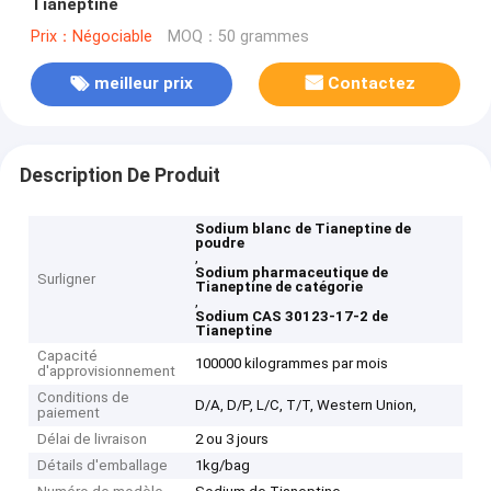
Tianeptine
Prix：Négociable
MOQ：50 grammes
meilleur prix
Contactez
Description De Produit
Sodium blanc de Tianeptine de
poudre
,
Sodium pharmaceutique de
Surligner
Tianeptine de catégorie
,
Sodium CAS 30123-17-2 de
Tianeptine
Capacité
100000 kilogrammes par mois
d'approvisionnement
Conditions de
D/A, D/P, L/C, T/T, Western Union,
paiement
Délai de livraison
2 ou 3 jours
Détails d'emballage
1kg/bag