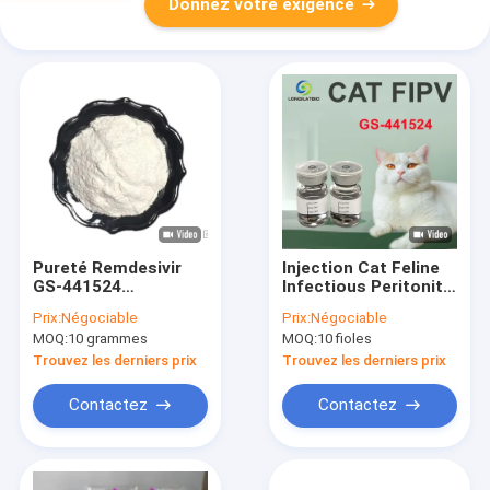
Donnez votre exigence
Pureté Remdesivir
Injection Cat Feline
GS-441524
Infectious Peritonitis
intermédiaire CAS
de PAP GS-441524
Prix:
Négociable
Prix:
Négociable
1191237-69-0 de 99%
MOQ:
10 grammes
MOQ:
10 fioles
pour la PAP de chat
Trouvez les derniers prix
Trouvez les derniers prix
Contactez
Contactez