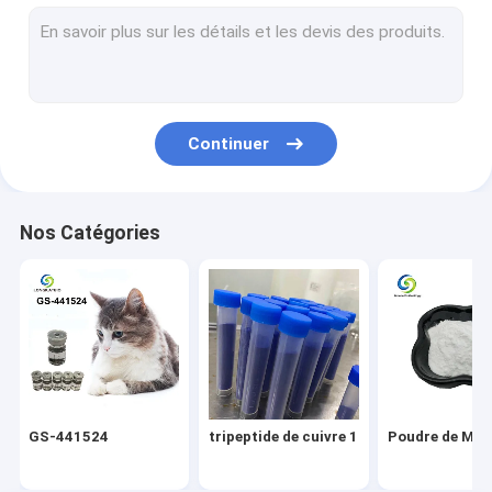
Poudre de NAD+
Sodium de Tianeptine
poudre de l-glutathion
Continuer
Poudre de NMN
Nootropics
Nos Catégories
pharma api
Matière première de cosmétiques
Additif naturel
Poudre de Phenibut
GS-441524
tripeptide de cuivre 1
Poudre de Mino
Péptide de perte de poids