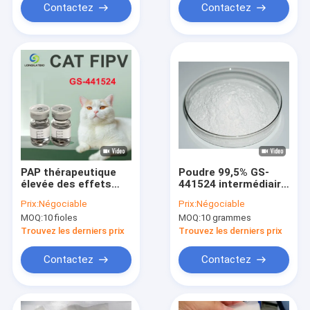
Contactez
Contactez
PAP thérapeutique
Poudre 99,5% GS-
élevée des effets
441524 intermédiaire
GS-441524 5.5mL GS
de CAS 1191237-69-0
Prix:
Négociable
Prix:
Négociable
441524 pour les
Remdesivir
MOQ:
10 fioles
MOQ:
10 grammes
chats FIPV
Trouvez les derniers prix
Trouvez les derniers prix
Contactez
Contactez