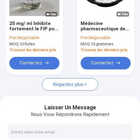
Visite d'usine
Contrôle de qualité
20 mg/ ml Inhibite
Médecine
fortement le FIP pour
pharmaceutique de
Contactez-nous
chat GS-441524
PAP de la catégorie
Prix:
Négociable
Prix:
Négociable
GS-441524
MOQ:
10 fioles
MOQ:
10 grammes
C12H13N5O4 pour
Demandez une citation
des chats
Trouvez les derniers prix
Trouvez les derniers prix
Contactez
Contactez
GS-441524
Regardez plus
tripeptide de cuivre 1
Poudre de Minoxidil
Laisser Un Message
Nous Vous Répondrons Rapidement
Finastéride en poudre
Eau de Bac