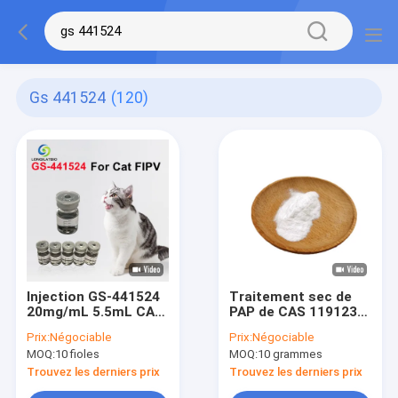
Gs 441524
(120)
Injection GS-441524
Traitement sec de
20mg/mL 5.5mL CAS
PAP de CAS 1191237-
1191237-69-0 de PAP
69-0 de poudre de
Prix:
Négociable
Prix:
Négociable
de chat
PAP Gs 441524 de
MOQ:
10 fioles
MOQ:
10 grammes
RDV
Trouvez les derniers prix
Trouvez les derniers prix