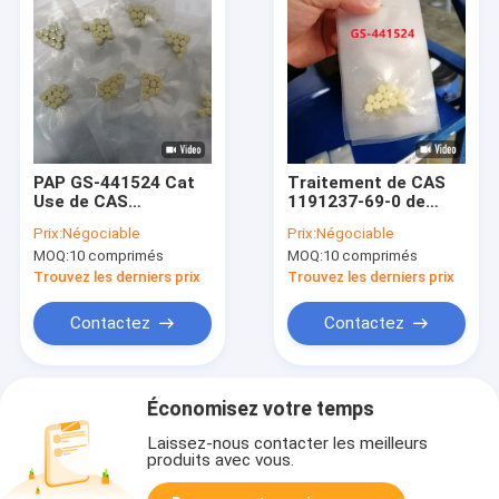
PAP GS-441524 Cat
Traitement de CAS
Use de CAS
1191237-69-0 de
intermédiaire
pilules du chat FIPV
Prix:
Négociable
Prix:
Négociable
1191237-69-0 de
GS-441524 pour la
MOQ:
10 comprimés
MOQ:
10 comprimés
poudre de Remdesivir
PAP chez les chats
Trouvez les derniers prix
Trouvez les derniers prix
Contactez
Contactez
Économisez votre temps
Laissez-nous contacter les meilleurs
produits avec vous.