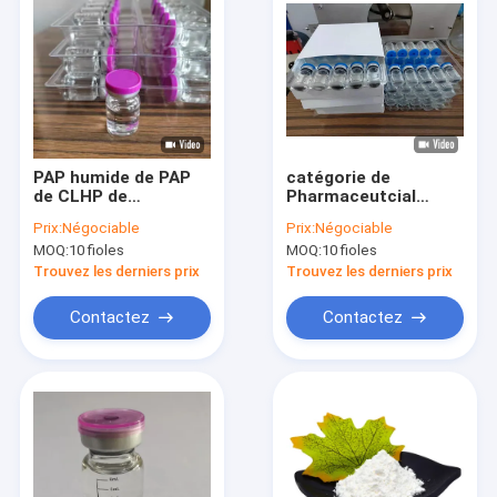
PAP humide de PAP
catégorie de
de CLHP de
Pharmaceutcial
C12H13N5O4 GS-
d'injection de PAP du
Prix:
Négociable
Prix:
Négociable
441524 de
chat GS-441524 de
MOQ:
10 fioles
MOQ:
10 fioles
traitement UV de
20mg/ML 5.5mL
chats 6-7 mg/kg
Trouvez les derniers prix
Trouvez les derniers prix
Contactez
Contactez
Maison
Produits
A propos de nous