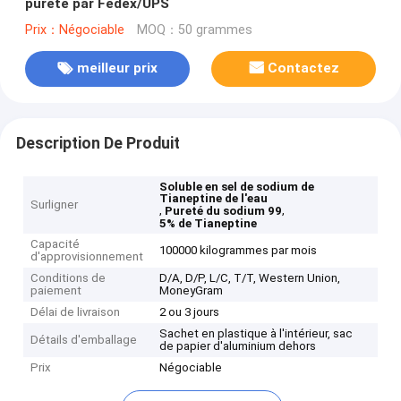
pureté par Fedex/UPS
Prix：Négociable
MOQ：50 grammes
meilleur prix
Contactez
Description De Produit
Soluble en sel de sodium de
Tianeptine de l'eau
Surligner
,
,
Pureté du sodium 99
5% de Tianeptine
Capacité
100000 kilogrammes par mois
d'approvisionnement
Conditions de
D/A, D/P, L/C, T/T, Western Union,
paiement
MoneyGram
Délai de livraison
2 ou 3 jours
Sachet en plastique à l'intérieur, sac
Détails d'emballage
de papier d'aluminium dehors
Prix
Négociable