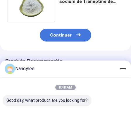
sodium de Tianeptine de
pureté par Fedex/UPS
Continuer
Produits Recommandés
Nancylee
8:48 AM
Good day, what product are you looking for?
Anti-anxiété Poudre
99% Tianeptine
99% de pureté
de Tianeptine
sodium API Les
Nootropiques
sodium
fabricants CAS
Tianeptine So