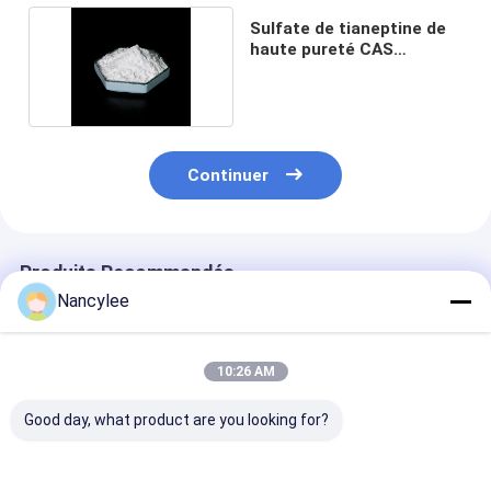
Sulfate de tianeptine de
haute pureté CAS
1224690-84-9
Continuer
Produits Recommandés
Nancylee
10:26 AM
Good day, what product are you looking for?
Anti-anxiété Poudre
99% Tianeptine
99% de pureté