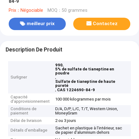
84-9
Prix：Négociable
MOQ：50 grammes
meilleur prix
Contactez
Description De Produit
,
990
5% de sulfate de tianeptine en
poudre
Surligner
,
Sulfate de tianeptine de haute
pureté
,
CAS 1224690-84-9
Capacité
100 000 kilogrammes par mois
d'approvisionnement
Conditions de
D/A, D/P, L/C, T/T, Western Union,
paiement
MoneyGram
Délai de livraison
2 ou 3 jours
Sachet en plastique à l'intérieur, sac
Détails d'emballage
de papier d'aluminium dehors