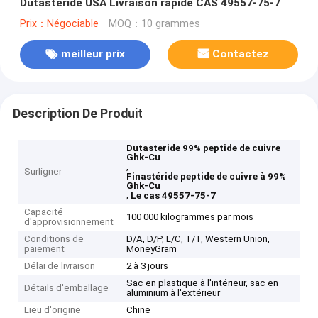
Dutasteride USA Livraison rapide CAS 49557-75-7
Prix：Négociable
MOQ：10 grammes
meilleur prix
Contactez
Description De Produit
Dutasteride 99% peptide de cuivre
Ghk-Cu
,
Surligner
Finastéride peptide de cuivre à 99%
Ghk-Cu
,
Le cas 49557-75-7
Capacité
100 000 kilogrammes par mois
d'approvisionnement
Conditions de
D/A, D/P, L/C, T/T, Western Union,
paiement
MoneyGram
Délai de livraison
2 à 3 jours
Sac en plastique à l'intérieur, sac en
Détails d'emballage
aluminium à l'extérieur
Lieu d'origine
Chine