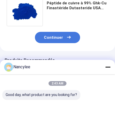
Péptide de cuivre à 99% Ghk-Cu
Finastéride Dutasteride USA
Livraison rapide CAS 49557-75-
7
Continuer
Produits Recommandés
Nancylee
2:43 AM
Good day, what product are you looking for?
Poudre de peptide de
Poudre de peptide de
Poudre de pept
cuivre GHK-Cu de
cuivre GHK-Cu de
cuivre GHK-Cu