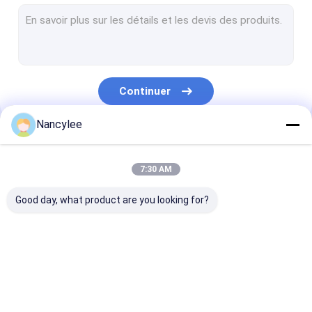
Poudre de NAD+
poudre de l-glutathion
Poudre de NMN
Continuer
Nootropics
Nancylee
pharma api
Nos Catégories
Matière première de cosmétiques
7:30 AM
Additif naturel
Good day, what product are you looking for?
Poudre de Phenibut
Péptide de perte de poids
GS-441524
tripeptide de cuivre 1
Poudre de Mino