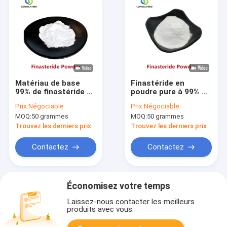
Matériau de base
Finastéride en
99% de finastéride en
poudre pure à 99% en
poudre pour la perte
vrac en ligne CAS
Prix:
Négociable
Prix:
Négociable
de cheveux CAS
98319-26-7
MOQ:
50 grammes
MOQ:
50 grammes
98319-26-7
Trouvez les derniers prix
Trouvez les derniers prix
Contactez
Contactez
Économisez votre temps
Laissez-nous contacter les meilleurs
produits avec vous.