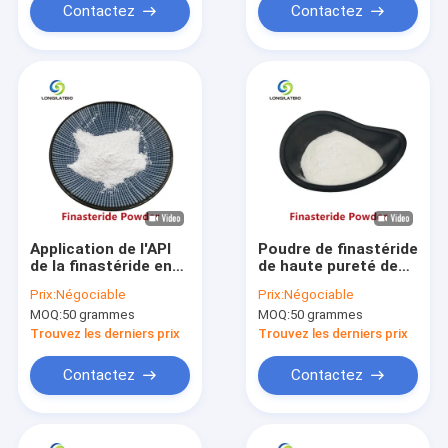
Contactez
Contactez
Application de l'API
Poudre de finastéride
de la finastéride en
de haute pureté de
poudre 99% achat en
qualité
Prix:
Négociable
Prix:
Négociable
gros en ligne CAS
pharmaceutique à
MOQ:
50 grammes
MOQ:
50 grammes
98319-26-7
99% de pureté pour la
repousse des
Trouvez les derniers prix
Trouvez les derniers prix
cheveux chez l'
homme
Contactez
Contactez