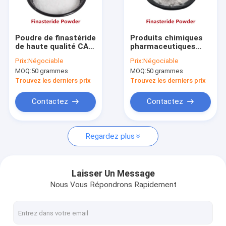
Visite d'usine
Contrôle de qualité
Poudre de finastéride
Produits chimiques
de haute qualité CAS
pharmaceutiques
Contactez-nous
98319-26-7
Traitement capillaire
Prix:
Négociable
Prix:
Négociable
Traitement de la
Matériau de base
MOQ:
50 grammes
MOQ:
50 grammes
calvitie
CAS 98319-26-7 99%
Demandez une citation
Poudre pure de
Trouvez les derniers prix
Trouvez les derniers prix
finastéride
Contactez
Contactez
GS-441524
Regardez plus
tripeptide de cuivre 1
Poudre de Minoxidil
Laisser Un Message
Nous Vous Répondrons Rapidement
Finastéride en poudre
Eau de Bac