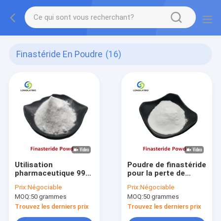
Finastéride En Poudre
(16)
Utilisation
Poudre de finastéride
pharmaceutique 99%
pour la perte de
de finastéride en
cheveux
Prix:
Négociable
Prix:
Négociable
poudre CAS 98319-
MOQ:
50 grammes
MOQ:
50 grammes
26-7
Trouvez les derniers prix
Trouvez les derniers prix