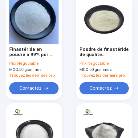
Finastéride en
Poudre de finastéride
poudre à 99% pur
de qualité
CAS 98319-26-7
pharmaceutique en
Prix:
Négociable
Prix:
Négociable
Supplément
vrac 99% Pure CAS
MOQ:
50 grammes
MOQ:
50 grammes
pharmaceutique en
98319-26-7 Efficace
vrac
pour le traitement de
Trouvez les derniers prix
Trouvez les derniers prix
la perte de cheveux
Contactez
Contactez
Maison
Produits
A propos de nous