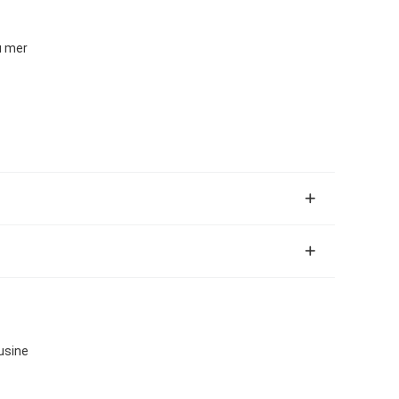
u mer
usine