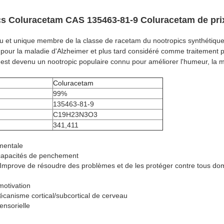
s Coluracetam CAS 135463-81-9 Coluracetam de pri
 et unique membre de la classe de racetam du nootropics synthétique.
pour la maladie d'Alzheimer et plus tard considéré comme traitement p
m est devenu un nootropic populaire connu pour améliorer l'humeur, la mo
Coluracetam
99%
135463-81-9
C19H23N3O3
341,411
 mentale
capacités de penchement
 3.Improve de résoudre des problèmes et de les protéger contre tous 
motivation
écanisme cortical/subcortical de cerveau
ensorielle