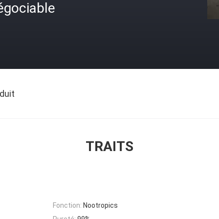
égociable
duit
TRAITS
Fonction:
Nootropics
Pureté:
99%