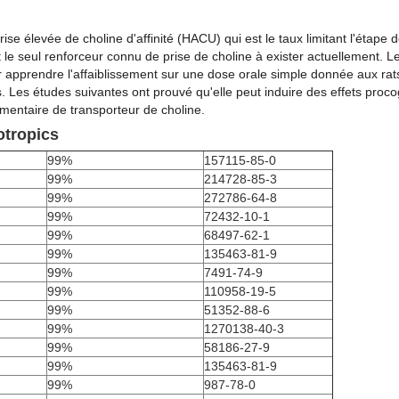
e élevée de choline d'affinité (HACU) qui est le taux limitant l'étape 
t le seul renforceur connu de prise de choline à exister actuellement. 
 apprendre l'affaiblissement sur une dose orale simple donnée aux rat
. Les études suivantes ont prouvé qu'elle peut induire des effets proco
mentaire de transporteur de choline.
otropics
99%
157115-85-0
99%
214728-85-3
99%
272786-64-8
99%
72432-10-1
99%
68497-62-1
99%
135463-81-9
99%
7491-74-9
99%
110958-19-5
99%
51352-88-6
99%
1270138-40-3
99%
58186-27-9
99%
135463-81-9
99%
987-78-0