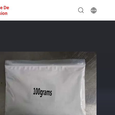
e De
sion