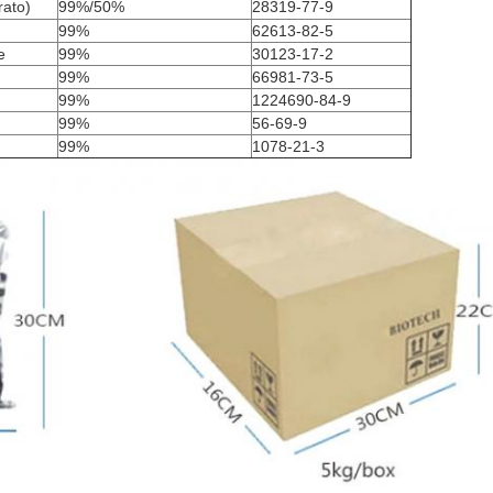
rato)
99%/50%
28319-77-9
99%
62613-82-5
e
99%
30123-17-2
99%
66981-73-5
99%
1224690-84-9
99%
56-69-9
99%
1078-21-3