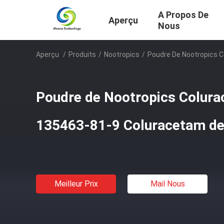
A Propos De
Aperçu
Nous
Aperçu
/
Produits
/
Nootropics
/
Poudre De Nootropics 
Poudre de Nootropics Colur
135463-81-9 Coluracetam de 
Meilleur Prix
Mail Nous