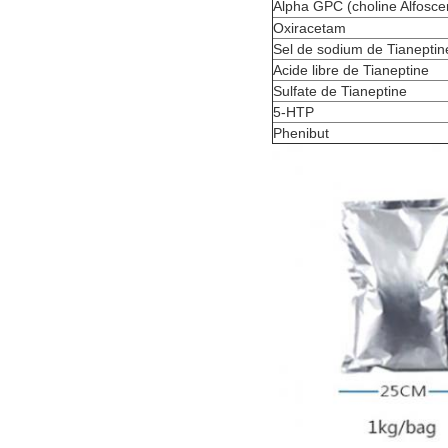
Alpha GPC (choline Alfosce
Oxiracetam
Sel de sodium de Tianeptin
Acide libre de Tianeptine
Sulfate de Tianeptine
5-HTP
Phenibut