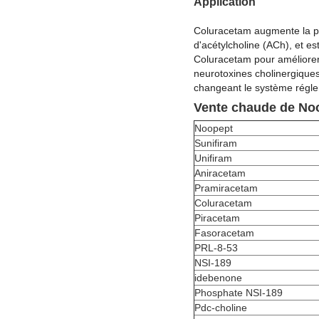
Application
Coluracetam augmente la pris
d'acétylcholine (ACh), et es
Coluracetam pour améliorer
neurotoxines cholinergiques
changeant le système régle
Vente chaude de No
Noopept
Sunifiram
Unifiram
Aniracetam
Pramiracetam
Coluracetam
Piracetam
Fasoracetam
PRL-8-53
NSI-189
idebenone
Phosphate NSI-189
Pdc-choline