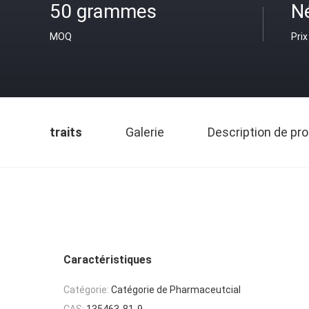
50 grammes
N
MOQ
Prix
traits
Galerie
Description de pro
Caractéristiques
Catégorie:
Catégorie de Pharmaceutcial
CAS:
135463-81-9