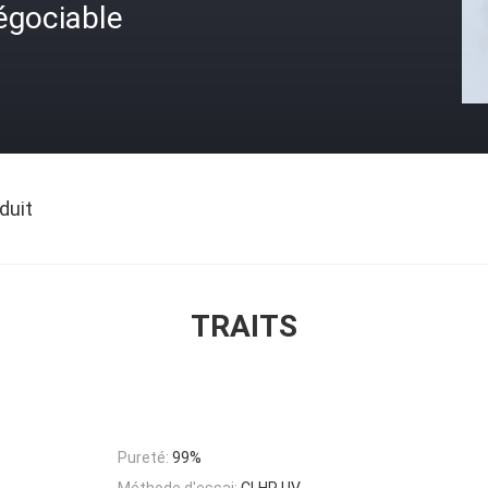
égociable
duit
TRAITS
Pureté:
99%
Méthode d'essai:
CLHP UV