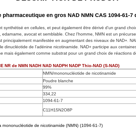
re pharmaceutique en gros NAD NMN CAS 1094-61-7 
 synthétisé en cellules, et peut également être dérivé d'un grand choix
e, edamame, avocat et semblable. Chez l'homme, NMN est un précurse
est principalement manifestée en augmentant des niveaux de NAD+. NA
 le dinucléotide de l'adénine nicotinamide. NAD+ participe aux centaine
mais également comme substrat pour un grand choix de réactions de
NIE NR de NMN NADH NAD NADPH NADP Thio-NAD (S-NAD)
NMN/mononucléotide de nicotinamide
Poudre blanche
99%
334,22
1094-61-7
C11H15N2O8P
e la mononucléotide de nicotinamide (NMN) (1094-61-7)