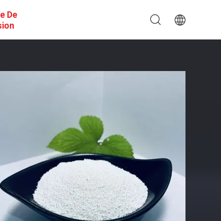
e De
sion