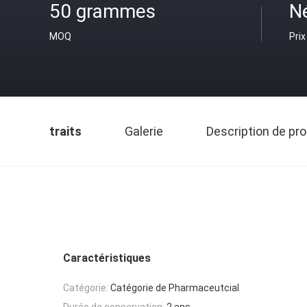
50 grammes
N
MOQ
Prix
traits
Galerie
Description de pro
Caractéristiques
Catégorie:
Catégorie de Pharmaceutcial
Durée de conservation:
2 ans