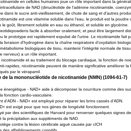
otinamide en cellules humaines joue un rôle important dans la génératio
intracellulaire de NAD (dinucléotide de l'adénine nicotinamide, coenz
isée dans le sucre anti-vieillissement, de chute de sang et d'autres produ
tinamide est une vitamine soluble dans l'eau, le produit est la poudre c
le goût, librement soluble en eau ou éthanol, et soluble en glycérine.
eotidepowderis facile à absorber oralement, et peut être largement dist
 le prototype est rapidement expulsé de l'urine. Le nicotinamide fait p
la livraison d'hydrogène dans la chaîne respiratoire d'oxydation biologi
métabolisme biologiques de tissu, maintenir l'intégrité normale de tissu
ème nerveux) a un rôle important.
 nicotinamide et au traitement du blocage cardiaque, la fonction de noe
ti-rapides, nicotinamide peuvent de manière significative améliorer la 
oqués par le vérapamil.
 de la mononucléotide de nicotinamide (NMN) (1094-61-7)
e énergétique - NAD+ aide à décomposer la nourriture comme des suc
la fonction cardio-vasculaire.
ent d'ADN - NAD+ est employé pour réparer les brins cassés d'ADN.
D+ est exigé pour que nos gènes de longévité fonctionnent.
 par des scientifiques de Harvard pour renverser quelques signes de t
é la précipitation aux suppléments de NAD.
otège contre la lésion cérébrale aiguë causée par cICH
des affaiblissements cognitifs