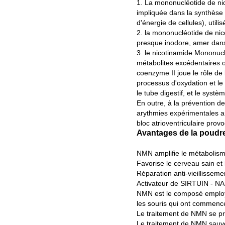
1. La mononucléotide de nic
impliquée dans la synthèse 
d'énergie de cellules), util
2. la mononucléotide de nico
presque inodore, amer dans 
3. le nicotinamide Mononucl
métabolites excédentaires ou
coenzyme II joue le rôle de 
processus d'oxydation et le 
le tube digestif, et le syst
En outre, à la prévention de
arythmies expérimentales an
bloc atrioventriculaire prov
Avantages de la poudre
NMN amplifie le métabolism
Favorise le cerveau sain et 
Réparation anti-vieillissem
Activateur de SIRTUIN - NA
NMN est le composé employé
les souris qui ont commenc
Le traitement de NMN se pr
Le traitement de NMN sauve 