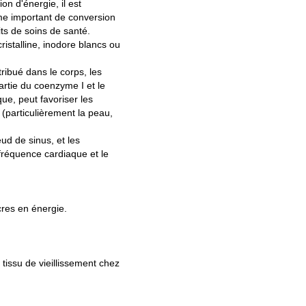
n d'énergie, il est
yme important de conversion
its de soins de santé.
ristalline, inodore blancs ou
ribué dans le corps, les
artie du coenzyme I et le
que, peut favoriser les
 (particulièrement la peau,
ud de sinus, et les
fréquence cardiaque et le
res en énergie.
issu de vieillissement chez