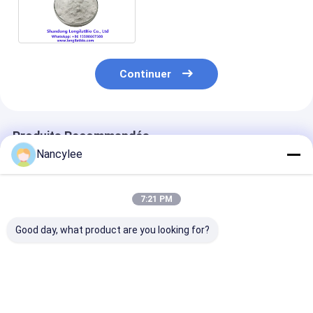
Lee011 Cas 1211441-98-3
Continuer
Produits Recommandés
Nancylee
7:21 PM
Good day, what product are you looking for?
Epithalon 10 mg Vial
Poudre brute de
Poudre de pept
peptidique lyophilisé
peptide d'épithalon
d'épithalon de
poudre lyophilisée
pour la recherche
pureté Recher
séchée à haute
sur la longévité
sur le vieillis