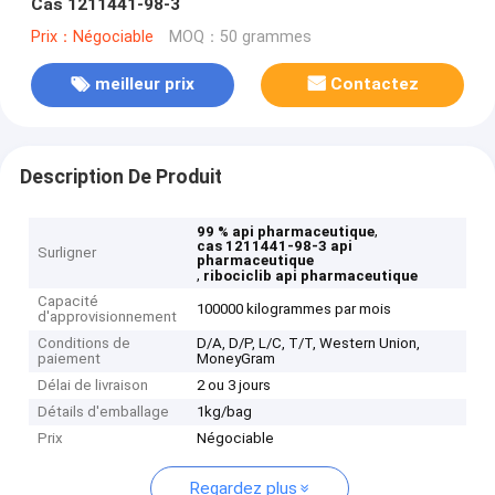
Cas 1211441-98-3
Prix：Négociable
MOQ：50 grammes
meilleur prix
Contactez
Description De Produit
,
99 % api pharmaceutique
cas 1211441-98-3 api
Surligner
pharmaceutique
,
ribociclib api pharmaceutique
Capacité
100000 kilogrammes par mois
d'approvisionnement
Conditions de
D/A, D/P, L/C, T/T, Western Union,
paiement
MoneyGram
Délai de livraison
2 ou 3 jours
Détails d'emballage
1kg/bag
Prix
Négociable
Regardez plus