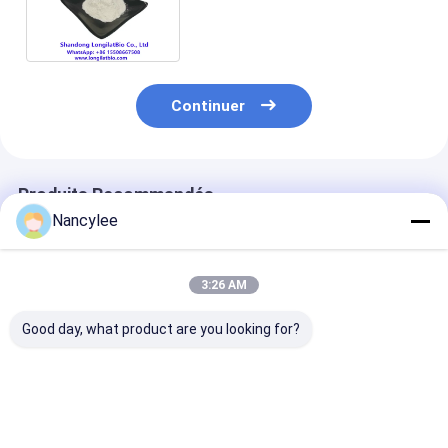
de 99% Cas 302962-49-8
Continuer
Produits Recommandés
Nancylee
3:26 AM
Good day, what product are you looking for?
Epithalon 10 mg Vial
Poudre brute de
Poudre de pept
peptidique lyophilisé
peptide d'épithalon
d'épithalon de
poudre lyophilisée
pour la recherche
pureté Recher
séchée à haute
sur la longévité
sur le vieillis