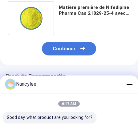
Matière première de Nifedipine
Pharma Cas 21829-25-4 avec
le transport de sécurité
Continuer
Produits Recommandés
Nancylee
6:17 AM
Good day, what product are you looking for?
Epithalon 10 mg Vial
Poudre brute de
Poudre de pept