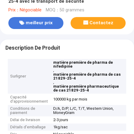
25-4 avec le transport de sécurité
Prix：Négociable
MOQ：50 grammes
meilleur prix
Contactez
Description De Produit
matière première de pharma de
nifedipine
,
matière première de pharma de cas
Surligner
21829-25-4
,
matière première pharmaceutique
de cas 21829-25-4
Capacité
100000 kg par mois
d'approvisionnement
Conditions de
D/A, D/P, L/C, T/T, Western Union,
paiement
MoneyGram
Délai de livraison
2-3 jours
Détails d'emballage
1kg/sac