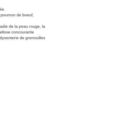
ée.
de poumon de boeuf,
ladie de la peau rouge, la
nellose concourante
 dysenterie de grenouilles