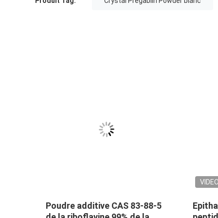
Produit Tag:
Crystal Pregablin Powder blanc
VIDE
OPD
Poudre additive CAS 83-88-5
Epitha
ion
de la riboflavine 99% de la
peptid