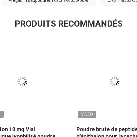
Pregablin saupoudrent CAS 148553-50-8
CAS 148553-50-
PRODUITS RECOMMANDÉS
O
VIDEO
lon 10 mg Vial
Poudre brute de peptid
ique lyophilisé poudre
d'épithalon pour la rec