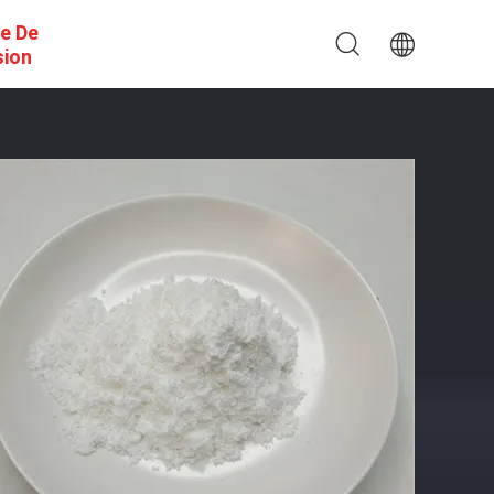
e De
sion