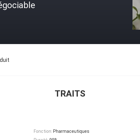
égociable
duit
TRAITS
Fonction:
Pharmaceutiques
Pureté:
99%