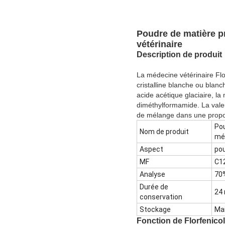
Poudre de matière p
vétérinaire
Description de produit
La médecine vétérinaire Flo
cristalline blanche ou blan
acide acétique glaciaire, la
diméthylformamide. La valeu
de mélange dans une proport
Pou
Nom de produit
méd
Aspect
po
MF
C1
Analyse
70
Durée de
24 
conservation
Stockage
Mai
Fonction de Florfenicol