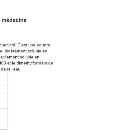
e médecine
mphenicol. C'est une poudre
me, légèrement soluble en
 facilement soluble en
 400 et le diméthylformamide
 dans l'eau.