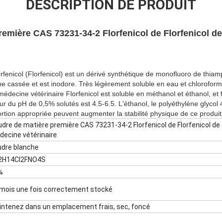
DESCRIPTION DE PRODUIT
remière CAS 73231-34-2 Florfenicol de Florfenicol d
rfenicol (Florfenicol) est un dérivé synthétique de monofluoro de thia
che cassée et est inodore. Très légèrement soluble en eau et chlorofor
 médecine vétérinaire Florfenicol est soluble en méthanol et éthanol, et
r du pH de 0,5% solutés est 4.5-6.5. L'éthanol, le polyéthylène glycol
ion appropriée peuvent augmenter la stabilité physique de ce produit
dre de matière première CAS 73231-34-2 Florfenicol de Florfenicol de
ecine vétérinaire
udre blanche
2H14Cl2FNO4S
%
mois une fois correctement stocké
ntenez dans un emplacement frais, sec, foncé