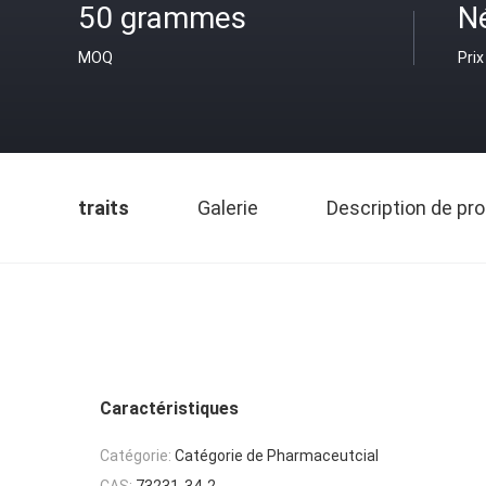
50 grammes
N
MOQ
Prix
traits
Galerie
Description de pro
Caractéristiques
Catégorie:
Catégorie de Pharmaceutcial
CAS:
73231-34-2