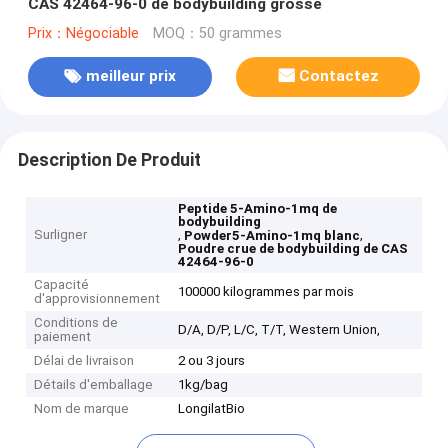
CAS 42464-96-0 de bodybuilding grosse
Prix：Négociable
MOQ：50 grammes
meilleur prix
Contactez
Description De Produit
Peptide 5-Amino-1mq de
bodybuilding
Surligner
,
,
Powder5-Amino-1mq blanc
Poudre crue de bodybuilding de CAS
42464-96-0
Capacité
100000 kilogrammes par mois
d'approvisionnement
Conditions de
D/A, D/P, L/C, T/T, Western Union,
paiement
Délai de livraison
2 ou 3 jours
Détails d'emballage
1kg/bag
Nom de marque
LongilatBio