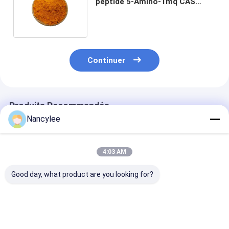
peptide 5-Amino-1mq CAS
42464-96-0 de bodybuilding
grosse
Continuer
Produits Recommandés
Nancylee
4:03 AM
Good day, what product are you looking for?
Epithalon 10 mg Vial
Poudre brute de
Poudre de pept
peptidique lyophilisé
peptide d'épithalon
d'épithalon de
poudre lyophilisée
pour la recherche
pureté Recher
séchée à haute
sur la longévité
sur le vieillis