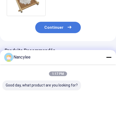
Tianeptine de poudre crue de
pureté de 99%
Continuer
Produits Recommandés
Nancylee
1:17 PM
Good day, what product are you looking for?
Top Quality
Supplément en
Acide neuroni
Nootropics Idra21
poudre d'acide
pureté 99% Pou
Powder Raw
neuronique CAS 506-
maladie d'Alz
Materials Idra-21
37-6 pour la
CAS 506-37-6