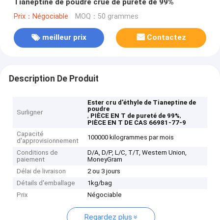
Tianeptine de poudre crue de pureté de 99%
Prix：Négociable
MOQ：50 grammes
meilleur prix
Contactez
Description De Produit
Ester cru d'éthyle de Tianeptine de
poudre
Surligner
,
,
PIÈCE EN T de pureté de 99%
PIÈCE EN T DE CAS 66981-77-9
Capacité
100000 kilogrammes par mois
d'approvisionnement
Conditions de
D/A, D/P, L/C, T/T, Western Union,
paiement
MoneyGram
Délai de livraison
2 ou 3 jours
Détails d'emballage
1kg/bag
Prix
Négociable
Regardez plus