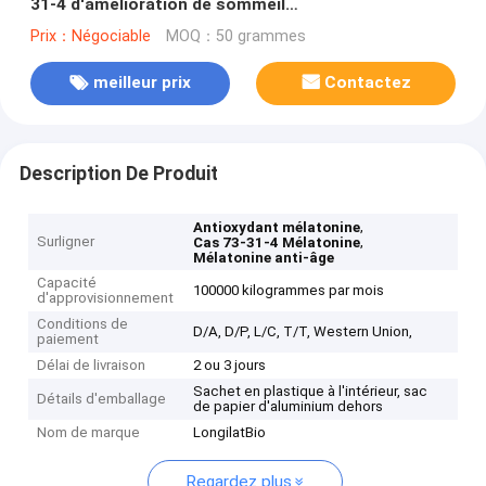
31-4 d'amélioration de sommeil
d'approvisionnement
Prix：Négociable
MOQ：50 grammes
meilleur prix
Contactez
Description De Produit
,
Antioxydant mélatonine
Surligner
,
Cas 73-31-4 Mélatonine
Mélatonine anti-âge
Capacité
100000 kilogrammes par mois
d'approvisionnement
Conditions de
D/A, D/P, L/C, T/T, Western Union,
paiement
Délai de livraison
2 ou 3 jours
Sachet en plastique à l'intérieur, sac
Détails d'emballage
de papier d'aluminium dehors
Nom de marque
LongilatBio
Regardez plus