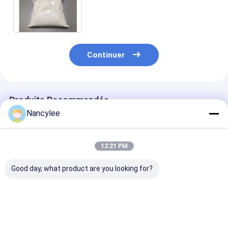
d'amélioration de sommeil
d'approvisionnement
Continuer
Produits Recommandés
Nancylee
12:21 PM
Good day, what product are you looking for?
Epithalon 10 mg Vial
Poudre brute de
Poudre de pept
peptidique lyophilisé
peptide d'épithalon
d'épithalon de
poudre lyophilisée
pour la recherche
pureté Recher
séchée à haute
sur la longévité
sur le vieillis