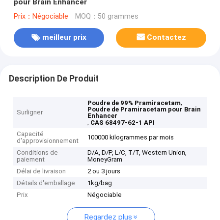
pour Brain Enhancer
Prix：Négociable
MOQ：50 grammes
meilleur prix
Contactez
Description De Produit
,
Poudre de 99% Pramiracetam
Poudre de Pramiracetam pour Brain
Surligner
Enhancer
,
CAS 68497-62-1 API
Capacité
100000 kilogrammes par mois
d'approvisionnement
Conditions de
D/A, D/P, L/C, T/T, Western Union,
paiement
MoneyGram
Délai de livraison
2 ou 3 jours
Détails d'emballage
1kg/bag
Prix
Négociable
Regardez plus