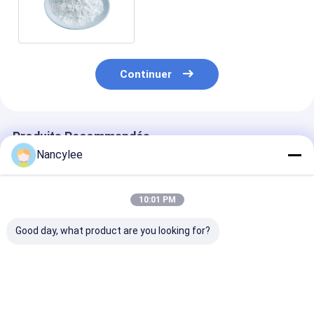
Brain Enhancer
Continuer
Produits Recommandés
Nancylee
10:01 PM
Good day, what product are you looking for?
Top Quality
Supplément en
Acide neuroni
Nootropics Idra21
poudre d'acide
pureté 99% Pou
Powder Raw
neuronique CAS 506-
maladie d'Alz
Materials Idra-21
37-6 pour la
CAS 506-37-6