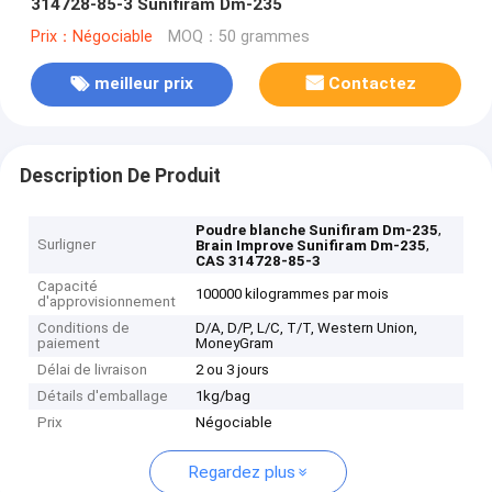
314728-85-3 Sunifiram Dm-235
Prix：Négociable
MOQ：50 grammes
meilleur prix
Contactez
Description De Produit
,
Poudre blanche Sunifiram Dm-235
Surligner
,
Brain Improve Sunifiram Dm-235
CAS 314728-85-3
Capacité
100000 kilogrammes par mois
d'approvisionnement
Conditions de
D/A, D/P, L/C, T/T, Western Union,
paiement
MoneyGram
Délai de livraison
2 ou 3 jours
Détails d'emballage
1kg/bag
Prix
Négociable
Regardez plus