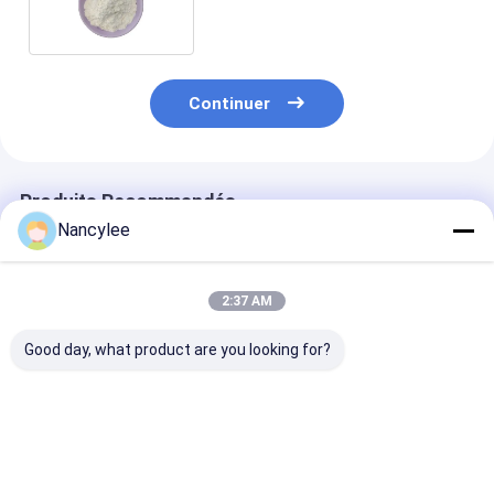
Continuer
Produits Recommandés
Nancylee
2:37 AM
Good day, what product are you looking for?
Top Quality
Supplément en
Acide neuroni
Nootropics Idra21
poudre d'acide
pureté 99% Pou
Powder Raw
neuronique CAS 506-
maladie d'Alz
Materials Idra-21
37-6 pour la
CAS 506-37-6
CAS 22503-72-6
dépression
Meilleur prix
Meilleur prix
Meilleur p