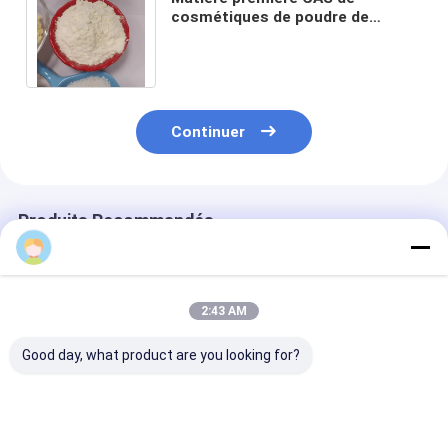
cosmétiques de poudre de
Lemairamin 29946-61-0 WGX-50
avec la livraison sûre
Continuer
Produits Recommandés
2:43 AM
Good day, what product are you looking for?
99% de poudre pure
N° CAS 97-59-6
Acheter une p
d'allantoïne CAS 97-
Allantoine en poudre
d'allantoïne d
59-6 pour les soins
pour la peau
qualité pour le