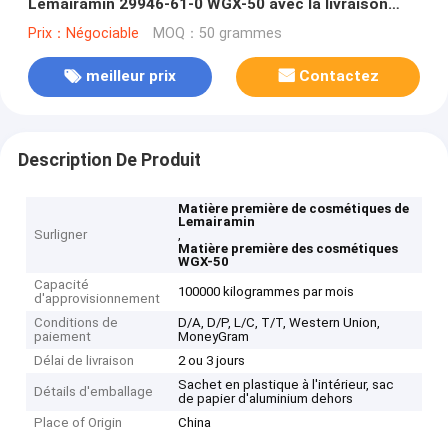
Lemairamin 29946-61-0 WGX-50 avec la livraison
sûre
Prix：Négociable
MOQ：50 grammes
meilleur prix
Contactez
Description De Produit
Matière première de cosmétiques de
Lemairamin
Surligner
,
Matière première des cosmétiques
WGX-50
Capacité
100000 kilogrammes par mois
d'approvisionnement
Conditions de
D/A, D/P, L/C, T/T, Western Union,
paiement
MoneyGram
Délai de livraison
2 ou 3 jours
Sachet en plastique à l'intérieur, sac
Détails d'emballage
de papier d'aluminium dehors
Place of Origin
China