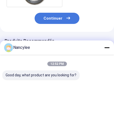
Continuer
Produits Recommandés
Nancylee
12:52 PM
Good day, what product are you looking for?
Epithalon 10 mg Vial
Poudre brute de
Poudre de pept
peptidique lyophilisé
peptide d'épithalon
d'épithalon de
poudre lyophilisée
pour la recherche
pureté Recher
séchée à haute
sur la longévité
sur le vieillis
pureté pour la
Matière premi
Meilleur prix
Meilleur prix
Meilleur p
recherche
CAS 307297-3