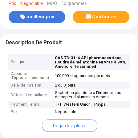
Prix：Négociable
MOQ：50 grammes
meilleur prix
Contactez
Description De Produit
,
CAS 73-31-4 API pharmaceutique
Surligner
,
Poudre de mélatonine en vrac à 99%
Améliorer le sommeil
Capacité
100 000 kilogrammes par mois
d'approvisionnement
Délai de livraison
2 ou 3 jours
Sachet en plastique à l'intérieur, sac
Détails d'emballage
de papier d'aluminium dehors
Payment Terms
T/T, Western Union, , Paypal
Prix
Négociable
Regardez plus