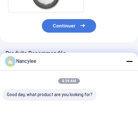
Continuer
Produits Recommandés
Nancylee
8:39 AM
Good day, what product are you looking for?
Epithalon 10 mg Vial
Poudre brute de
Poudre de pept
peptidique lyophilisé
peptide d'épithalon
d'épithalon de
poudre lyophilisée
pour la recherche
pureté Recher
séchée à haute
sur la longévité
sur le vieillis
pureté pour la
Matière premi
Meilleur prix
Meilleur prix
Meilleur p
recherche
CAS 307297-3