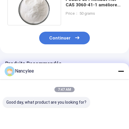
CAS 3060-41-1 améliore
le sommeil
Price： 50 grams
Continuer
Produits Recommandés
Nancylee
7:47 AM
Good day, what product are you looking for?
Amélioration
Suppléments de
Nootropiques 
cognitive
nootropiques
poudre 99% Ph
fournisseur de
Phenibut Faa HCl
HCl / Phenibu