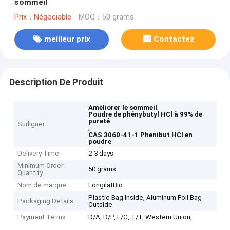
sommeil
Prix：Négociable
MOQ：50 grams
meilleur prix
Contactez
Description De Produit
,
Améliorer le sommeil
Poudre de phénybutyl HCl à 99% de
pureté
Surligner
,
CAS 3060-41-1 Phenibut HCl en
poudre
Delivery Time
2-3 days
Minimum Order
50 grams
Quantity
Nom de marque
LongilatBio
Plastic Bag Inside, Aluminum Foil Bag
Packaging Details
Outside
Payment Terms
D/A, D/P, L/C, T/T, Western Union,