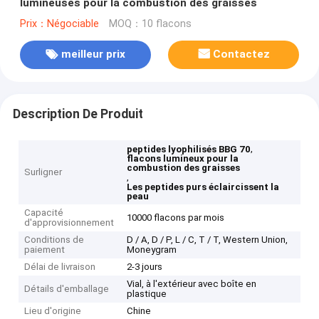
lumineuses pour la combustion des graisses
Prix：Négociable
MOQ：10 flacons
meilleur prix
Contactez
Description De Produit
,
peptides lyophilisés BBG 70
flacons lumineux pour la
combustion des graisses
Surligner
,
Les peptides purs éclaircissent la
peau
Capacité
10000 flacons par mois
d'approvisionnement
Conditions de
D / A, D / P, L / C, T / T, Western Union,
paiement
Moneygram
Délai de livraison
2-3 jours
Vial, à l'extérieur avec boîte en
Détails d'emballage
plastique
Lieu d'origine
Chine