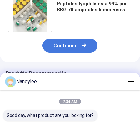
Peptides lyophilisés à 99% pur
BBG 70 ampoules lumineuses
pour la combustion des
graisses
Continuer
Produits Recommandés
Nancylee
7:34 AM
Good day, what product are you looking for?
Epithalon 10 mg Vial
Poudre brute de
Poudre de pept
peptidique lyophilisé
peptide d'épithalon
d'épithalon de