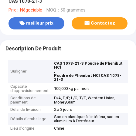
CAS 1078-21-3
Prix：Négociable
MOQ：50 grammes
meilleur prix
Contactez
Description De Produit
CAS 1078-21-3 Poudre de Phenibut
HCl
Surligner
,
Poudre de Phenibut HCl CAS 1078-
21-3
Capacité
100,000 kg par mois
d'approvisionnement
Conditions de
D/A, D/P, L/C, T/T, Western Union,
paiement
MoneyGram
Délai de livraison
2 à 3 jours
Sac en plastique à l'intérieur, sac en
Détails d'emballage
aluminium à l'extérieur
Lieu d'origine
Chine