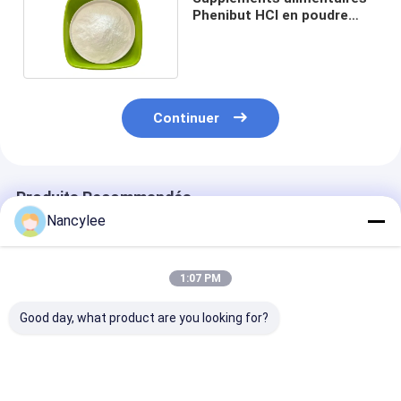
Phenibut HCl en poudre
CAS 1078-21-3
Continuer
Produits Recommandés
Nancylee
1:07 PM
Good day, what product are you looking for?
Amélioration
Suppléments de
Nootropiques 
cognitive
nootropiques
poudre 99% Ph
fournisseur de
Phenibut Faa HCl
HCl / Phenibu