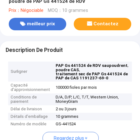
poudre de PAP Gs 441524 de RDV
Prix：Négociable
MOQ：10 grammes
meilleur prix
Contactez
Description De Produit
,
PAP Gs 441524 de RDV saupoudrent
,
poudre CAS
Surligner
traitement sec de PAP Gs 441524 de
PAP de CAS 1191237-69-0
Capacité
100000 fioles par mois
d'approvisionnement
Conditions de
D/A, D/P, L/C, T/T, Western Union,
paiement
MoneyGram
Délai de livraison
2 ou 3 jours
Détails d'emballage
10 grammes
Numéro de modèle
GS-441524
Regardez plus