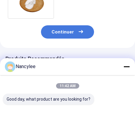
de PAP Gs 441524 de RDV
Continuer
Produits Recommandés
Nancylee
11:42 AM
Good day, what product are you looking for?
Comprimés de
GS-441524 60 mg
GS-441524 50
qualité vétérinaire
comprimés Formule
comprimés or
GS-441524 60 mg,
orale à forte teneur
formule vétéri
formule antivirale
pour chat
pour la gestion