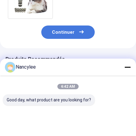
PAP de GS 441524 de
catégorie
Continuer
Produits Recommandés
Nancylee
6:42 AM
Good day, what product are you looking for?
Comprimés de
GS-441524 60 mg
GS-441524 50
qualité vétérinaire
comprimés Formule
comprimés or
GS-441524 60 mg,
orale à forte teneur
formule vétéri
formule antivirale
pour chat
pour la gestion