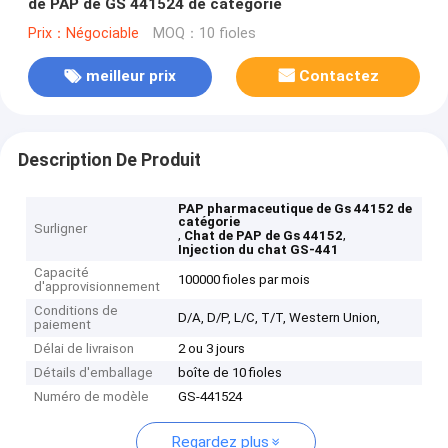
de PAP de GS 441524 de catégorie
Prix：Négociable
MOQ：10 fioles
meilleur prix
Contactez
Description De Produit
PAP pharmaceutique de Gs 44152 de
catégorie
Surligner
,
,
Chat de PAP de Gs 44152
Injection du chat GS-441
Capacité
100000 fioles par mois
d'approvisionnement
Conditions de
D/A, D/P, L/C, T/T, Western Union,
paiement
Délai de livraison
2 ou 3 jours
Détails d'emballage
boîte de 10 fioles
Numéro de modèle
GS-441524
Regardez plus