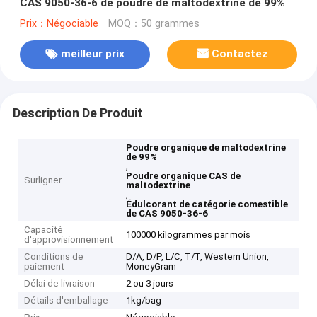
CAS 9050-36-6 de poudre de maltodextrine de 99%
Prix：Négociable
MOQ：50 grammes
meilleur prix
Contactez
Description De Produit
Poudre organique de maltodextrine
de 99%
,
Poudre organique CAS de
Surligner
maltodextrine
,
Édulcorant de catégorie comestible
de CAS 9050-36-6
Capacité
100000 kilogrammes par mois
d'approvisionnement
Conditions de
D/A, D/P, L/C, T/T, Western Union,
paiement
MoneyGram
Délai de livraison
2 ou 3 jours
Détails d'emballage
1kg/bag