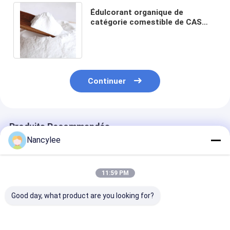
Édulcorant organique de
catégorie comestible de CAS
9050-36-6 de poudre de
maltodextrine de 99%
Continuer
Produits Recommandés
Nancylee
11:59 PM
Good day, what product are you looking for?
Liquide de lavage
Le monohydrate
Épaississant e