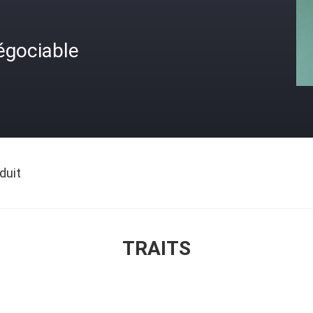
égociable
duit
TRAITS