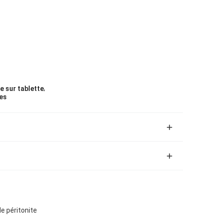
,
 sur tablette
tes
e péritonite