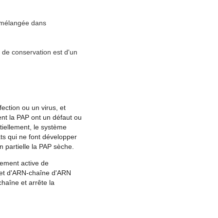
e mélangée dans
 de conservation est d'un
ection ou un virus, et
nt la PAP ont un défaut ou
ntiellement, le système
ats qui ne font développer
 partielle la PAP sèche.
ement active de
t et d'ARN-chaîne d'ARN
haîne et arrête la