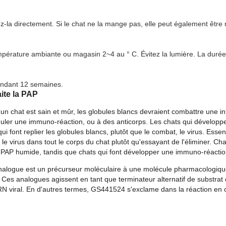
z-la directement. Si le chat ne la mange pas, elle peut également êtr
mpérature ambiante ou magasin 2~4 au ° C. Évitez la lumière. La durée
ndant 12 semaines.
te la PAP
un chat est sain et mûr, les globules blancs devraient combattre une inf
uler une immuno-réaction, ou à des anticorps. Les chats qui développe
i font replier les globules blancs, plutôt que le combat, le virus. Esse
le virus dans tout le corps du chat plutôt qu'essayant de l'éliminer. Ch
PAP humide, tandis que chats qui font développer une immuno-réaction
alogue est un précurseur moléculaire à une molécule pharmacologiqu
 Ces analogues agissent en tant que terminateur alternatif de substra
 viral. En d'autres termes, GS441524 s'exclame dans la réaction en c