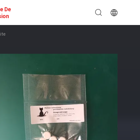
e De
sion
ite