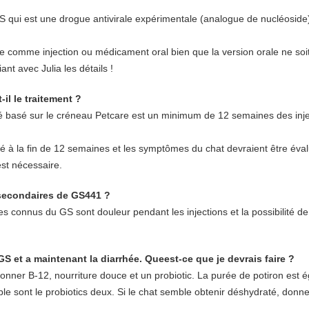
GS qui est une drogue antivirale expérimentale (analogue de nucléoside)
ble comme injection ou médicament oral bien que la version orale ne soi
ant avec Julia les détails !
-il le traitement ?
 basé sur le créneau Petcare est un minimum de 12 semaines des inj
ié à la fin de 12 semaines et les symptômes du chat devraient être évalu
st nécessaire.
 secondaires de GS441 ?
res connus du GS sont douleur pendant les injections et la possibilité d
GS et a maintenant la diarrhée. Queest-ce que je devrais faire ?
ner B-12, nourriture douce et un probiotic. La purée de potiron est 
ble sont le probiotics deux. Si le chat semble obtenir déshydraté, donne