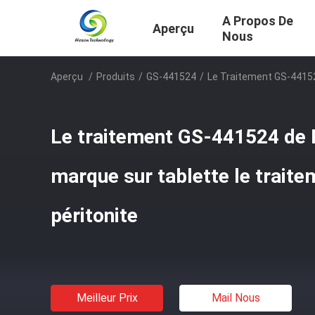
A Propos De
Aperçu
Nous
Aperçu
/
Produits
/
GS-441524
/
Le Traitement GS-44152
Le traitement GS-441524 de 
marque sur tablette le traite
péritonite
Meilleur Prix
Mail Nous