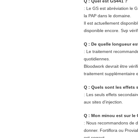
Q : Quel est GS441 ?
: Le GS est abréviation le 
la PAP dans le domaine.
Il est actuellement disponi
disponible encore. Svp vérifi
Q : De quelle longueur est
: Le traitement recommandé
quotidiennes.
Bloodwork devrait être vérif
traitement supplémentaire e
Q : Quels sont les effets
: Les seuls effets secondai
aux sites d'injection.
Q : Mon minou est sur le 
: Nous recommandons de don
donner. Fortiflora ou Provia
est correct