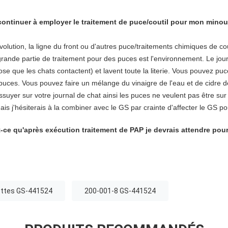
 continuer à employer le traitement de puce/coutil pour mon mino
olution, la ligne du front ou d'autres puce/traitements chimiques de cou
grande partie de traitement pour des puces est l'environnement. Le jour
hose que les chats contactent) et lavent toute la literie. Vous pouvez pu
puces. Vous pouvez faire un mélange du vinaigre de l'eau et de cidre 
ssuyer sur votre journal de chat ainsi les puces ne veulent pas être sur 
s j'hésiterais à la combiner avec le GS par crainte d'affecter le GS pouv
ce qu'après exécution traitement de PAP je devrais attendre pour
ettes GS-441524
200-001-8 GS-441524