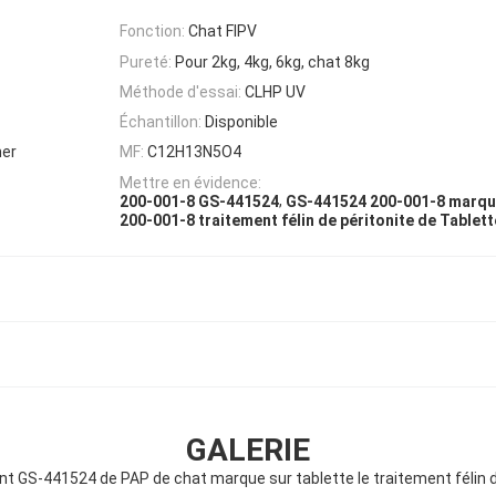
Fonction:
Chat FIPV
Pureté:
Pour 2kg, 4kg, 6kg, chat 8kg
Méthode d'essai:
CLHP UV
Échantillon:
Disponible
mer
MF:
C12H13N5O4
Mettre en évidence:
,
200-001-8 GS-441524
GS-441524 200-001-8 marque
200-001-8 traitement félin de péritonite de Tablet
GALERIE
nt GS-441524 de PAP de chat marque sur tablette le traitement félin d