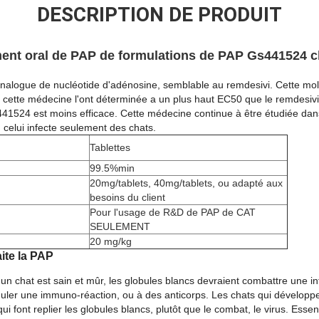
DESCRIPTION DE PRODUIT
ment oral de PAP de formulations de PAP Gs441524 c
analogue de nucléotide d'adénosine, semblable au remdesivi. Cette mol
e cette médecine l'ont déterminée a un plus haut EC50 que le remdesiv
GS441524 est moins efficace. Cette médecine continue à être étudiée dans
e, celui infecte seulement des chats.
Tablettes
99.5%min
20mg/tablets, 40mg/tablets, ou adapté aux
besoins du client
Pour l'usage de R&D de PAP de CAT
SEULEMENT
20 mg/kg
te la PAP
un chat est sain et mûr, les globules blancs devraient combattre une inf
uler une immuno-réaction, ou à des anticorps. Les chats qui développe
i font replier les globules blancs, plutôt que le combat, le virus. Esse