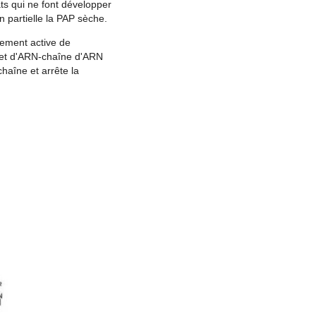
ats qui ne font développer
 partielle la PAP sèche.
ement active de
t et d'ARN-chaîne d'ARN
haîne et arrête la