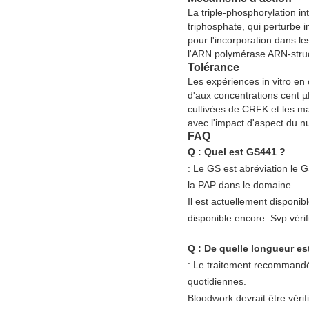
La triple-phosphorylation i
triphosphate, qui perturbe 
pour l'incorporation dans le
l'ARN polymérase ARN-stru
Tolérance
Les expériences in vitro e
d'aux concentrations cent µ
cultivées de CRFK et les ma
avec l'impact d'aspect du n
FAQ
Q : Quel est GS441 ?
: Le GS est abréviation le 
la PAP dans le domaine.
Il est actuellement disponi
disponible encore. Svp vérifi
Q : De quelle longueur est
: Le traitement recommandé
quotidiennes.
Bloodwork devrait être vérif