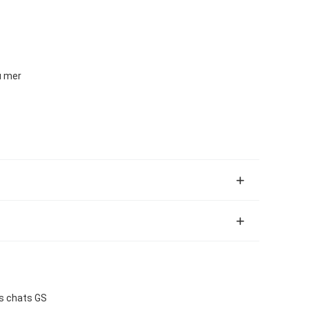
u mer
s chats GS