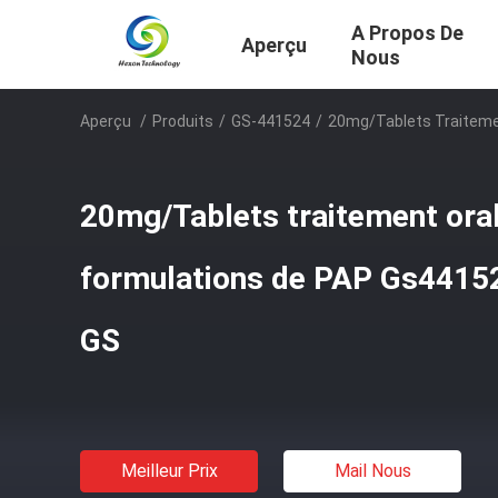
A Propos De
Aperçu
Nous
Aperçu
/
Produits
/
GS-441524
/
20mg/Tablets Traiteme
20mg/Tablets traitement ora
formulations de PAP Gs44152
GS
Meilleur Prix
Mail Nous