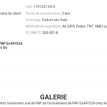
CAS:
1191237-69-0
oins du client
Durée de conservation:
2 ans
Stockage:
Endroit sec frais
Méthode de expédition:
Air (UPS, Fedex, TNT, SME) o
N° EINECS:
200-001-8
,
 PAP Gs441524
ts Gs
GALERIE
ets traitement oral de PAP de formulations de PAP Gs441524 chez le