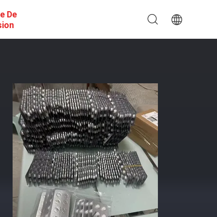
e De
sion