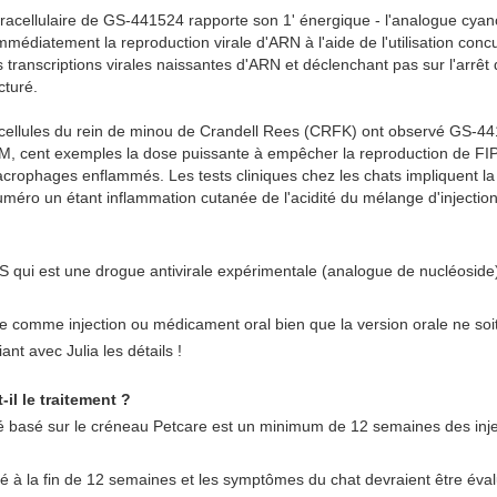
ntracellulaire de GS-441524 rapporte son 1' énergique - l'analogue cyan
immédiatement la reproduction virale d'ARN à l'aide de l'utilisation co
s transcriptions virales naissantes d'ARN et déclenchant pas sur l'arrêt
cturé.
n cellules du rein de minou de Crandell Rees (CRFK) ont observé GS-44
M, cent exemples la dose puissante à empêcher la reproduction de FIPV
crophages enflammés. Les tests cliniques chez les chats impliquent la 
uméro un étant inflammation cutanée de l'acidité du mélange d'injection
GS qui est une drogue antivirale expérimentale (analogue de nucléoside)
ble comme injection ou médicament oral bien que la version orale ne soi
ant avec Julia les détails !
-il le traitement ?
 basé sur le créneau Petcare est un minimum de 12 semaines des inj
ié à la fin de 12 semaines et les symptômes du chat devraient être évalu