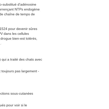
o-substitué d'adénosine 
ncurrençant NTPs endogène 
 de chaîne de temps de 
1524 pour devenir sûres 
 dans les cellules 
drogue bien-est tolérés, 
.
 qui a traité des chats avec
t toujours pas largement -
ections sous-cutanées
és pour voir si le