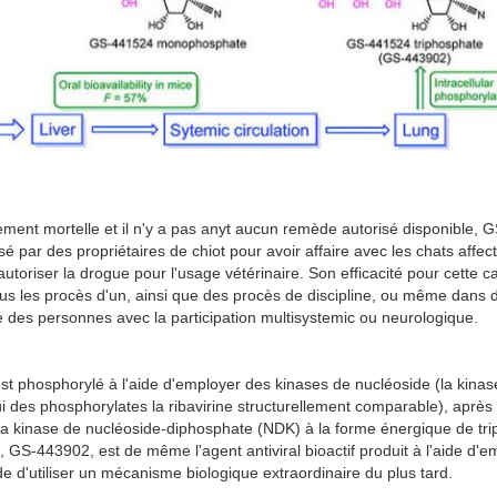
ment mortelle et il n'y a pas anyt aucun remède autorisé disponible, GS
isé par des propriétaires de chiot pour avoir affaire avec les chats affect
utoriser la drogue pour l'usage vétérinaire. Son efficacité pour cette c
s les procès d'un, ainsi que des procès de discipline, ou même dans d
 des personnes avec la participation multisystemic ou neurologique.
t phosphorylé à l'aide d'employer des kinases de nucléoside (la kinas
ui des phosphorylates la ribavirine structurellement comparable), après 
 la kinase de nucléoside-diphosphate (NDK) à la forme énergique de tri
GS-443902, est de même l'agent antiviral bioactif produit à l'aide d'emp
de d'utiliser un mécanisme biologique extraordinaire du plus tard.