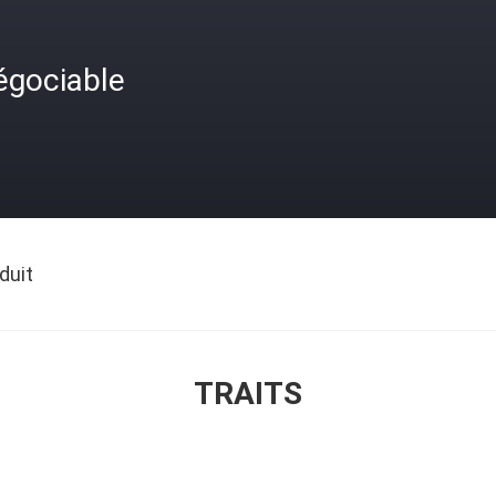
égociable
duit
TRAITS