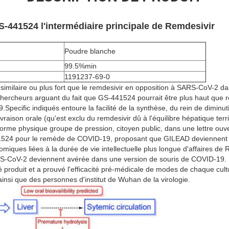
-441524 l'intermédiaire principale de Remdesivir
Poudre blanche
99.5%min
1191237-69-0
milaire ou plus fort que le remdesivir en opposition à SARS-CoV-2 dan
hercheurs arguant du fait que GS-441524 pourrait être plus haut que r
ecific indiqués entoure la facilité de la synthèse, du rein de diminutio
ivraison orale (qu'est exclu du remdesivir dû à l'équilibre hépatique ter
forme physique groupe de pression, citoyen public, dans une lettre ouve
1524 pour le remède de COVID-19, proposant que GILEAD deviennent m
miques liées à la durée de vie intellectuelle plus longue d'affaires de Re
RS-CoV-2 deviennent avérée dans une version de souris de COVID-19. 
roduit et a prouvé l'efficacité pré-médicale de modes de chaque cultu
ainsi que des personnes d'institut de Wuhan de la virologie.