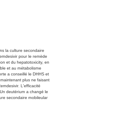
s la culture secondaire 
emdesivir pour le remède 
n et du hepatotoxicity, en 
rible et au métabolisme 
rte a conseillé le DHHS et 
aintenant plus ne faisant 
mdesivir. L'efficacité 
Un deutérium a changé le 
re secondaire mobileular 