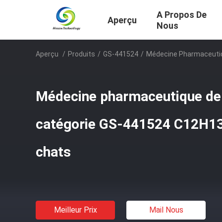
A Propos De
Aperçu
Nous
Aperçu
/
Produits
/
GS-441524
/
Médecine Pharmaceutiq
Médecine pharmaceutique de
catégorie GS-441524 C12H1
chats
Meilleur Prix
Mail Nous