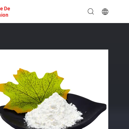
e De
sion