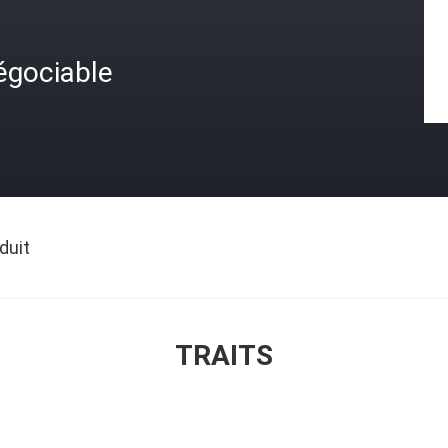
égociable
duit
TRAITS