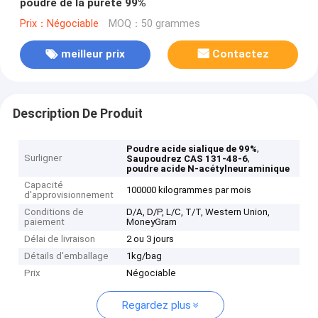
poudre de la pureté 99%
Prix：Négociable
MOQ：50 grammes
meilleur prix
Contactez
Description De Produit
,
Poudre acide sialique de 99%
Surligner
,
Saupoudrez CAS 131-48-6
poudre acide N-acétylneuraminique
Capacité
100000 kilogrammes par mois
d'approvisionnement
Conditions de
D/A, D/P, L/C, T/T, Western Union,
paiement
MoneyGram
Délai de livraison
2 ou 3 jours
Détails d'emballage
1kg/bag
Prix
Négociable
Regardez plus