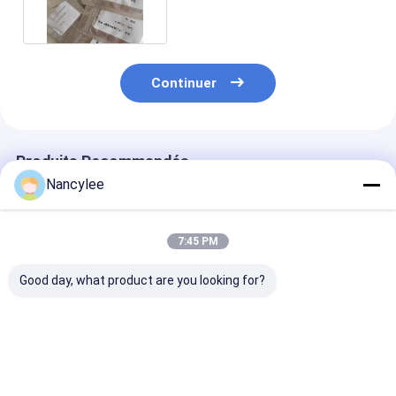
Continuer
Produits Recommandés
Nancylee
7:45 PM
Good day, what product are you looking for?
Liquide de lavage
Le monohydrate
Épaississant e
enroulé de haute
nutritionnel de
stock Alginate
qualité avec le
créatine de
calcium Cas 9
meilleur prix
suppléments
35-0
saupoudrent CAS
Meilleur prix
Meilleur prix
Meilleur p