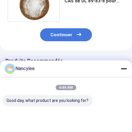
CAS de DL 89-83-8 pour
l'antiseptique
Continuer
Produits Recommandés
Nancylee
6:46 AM
Good day, what product are you looking for?
Liquide de lavage
Le monohydrate
Épaississant e
enroulé de haute
nutritionnel de
stock Alginate
qualité avec le
créatine de
calcium Cas 9
meilleur prix
suppléments
35-0