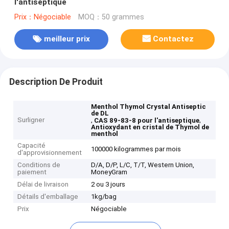
l'antiseptique
Prix：Négociable
MOQ：50 grammes
meilleur prix
Contactez
Description De Produit
Menthol Thymol Crystal Antiseptic
de DL
Surligner
,
,
CAS 89-83-8 pour l'antiseptique
Antioxydant en cristal de Thymol de
menthol
Capacité
100000 kilogrammes par mois
d'approvisionnement
Conditions de
D/A, D/P, L/C, T/T, Western Union,
paiement
MoneyGram
Délai de livraison
2 ou 3 jours
Détails d'emballage
1kg/bag
Prix
Négociable