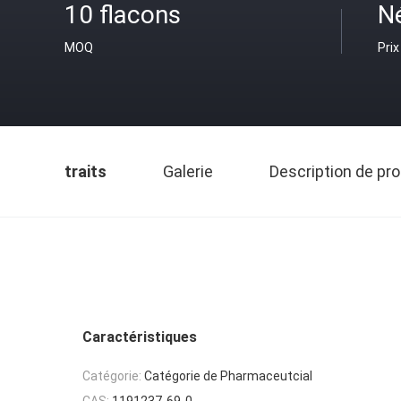
10 flacons
N
MOQ
Prix
traits
Galerie
Description de pro
Caractéristiques
Catégorie:
Catégorie de Pharmaceutcial
CAS:
1191237-69-0