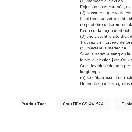
(1) méthode d'injection.
l'injection sous-cutanée, a
(2) s'assurent que votre cha
Il est très que votre chat o
ne peut être entièrement ab
l'aide sur la façon dont obte
(3) choisissent le site droit d
Trouvez un morceau de peau 
(4) injectent la médecine.
Si vous notez le sang ou la
le site d'injection jusqu'aux
Ceci devrait seulement pren
longtemps.
(5) se débarrassent correcte
Ne mettez pas les aiguilles
Produit Tag:
Chat FIPV GS-441524
Tabl