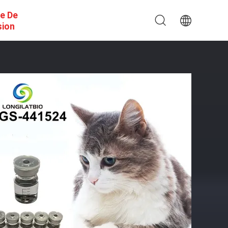
e De
sion