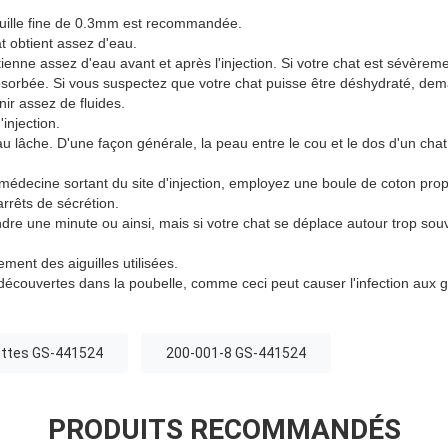
iguille fine de 0.3mm est recommandée.
t obtient assez d'eau.
btienne assez d'eau avant et après l'injection. Si votre chat est sévère
sorbée. Si vous suspectez que votre chat puisse être déshydraté, dem
nir assez de fluides.
'injection.
lâche. D'une façon générale, la peau entre le cou et le dos d'un chat 
 médecine sortant du site d'injection, employez une boule de coton pr
 arrêts de sécrétion.
dre une minute ou ainsi, mais si votre chat se déplace autour trop sou
ment des aiguilles utilisées.
 découvertes dans la poubelle, comme ceci peut causer l'infection aux 
ettes GS-441524
200-001-8 GS-441524
PRODUITS RECOMMANDÉS