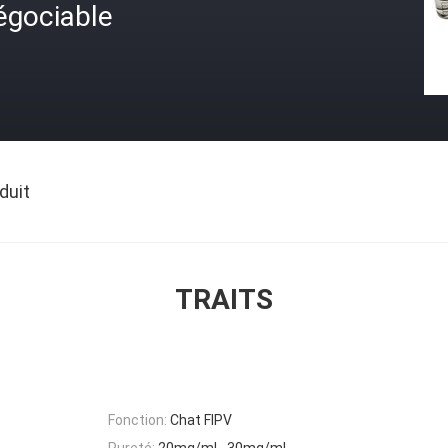
égociable
duit
TRAITS
Fonction:
Chat FIPV
Pureté:
20mg/mL, 30mg/mL