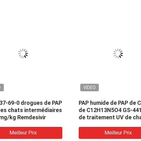
O
VIDEO
37-69-0 drogues de PAP
PAP humide de PAP de 
es chats intermédiaires
de C12H13N5O4 GS-44
 mg/kg Remdesivir
de traitement UV de cha
7 mg/kg
Meilleur Prix
Meilleur Prix