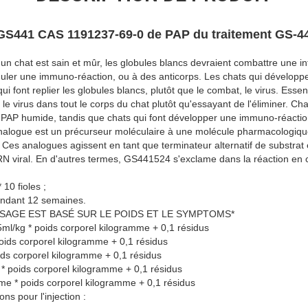
l GS441 CAS 1191237-69-0 de PAP du traitement GS-4
un chat est sain et mûr, les globules blancs devraient combattre une inf
uler une immuno-réaction, ou à des anticorps. Les chats qui développe
i font replier les globules blancs, plutôt que le combat, le virus. Esse
le virus dans tout le corps du chat plutôt qu'essayant de l'éliminer. Ch
PAP humide, tandis que chats qui font développer une immuno-réaction
alogue est un précurseur moléculaire à une molécule pharmacologiqu
 Ces analogues agissent en tant que terminateur alternatif de substra
 viral. En d'autres termes, GS441524 s'exclame dans la réaction en c
 10 fioles ;
ndant 12 semaines.
OSAGE EST BASÉ SUR LE POIDS ET LE SYMPTOMS*
.5ml/kg * poids corporel kilogramme + 0,1 résidus
oids corporel kilogramme + 0,1 résidus
ids corporel kilogramme + 0,1 résidus
g * poids corporel kilogramme + 0,1 résidus
mme * poids corporel kilogramme + 0,1 résidus
ons pour l'injection :