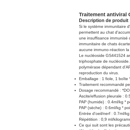
Traitement antivira
Description de produit
Si le système immunitaire d'
permettent au chat d'accum
une insuffisance immunisé qu
immunitaire de chats écarte 
aucune immuno-réaction la 
Le nucléoside GS441524 an
triphosphate de nucléoside.
polymérase dépendant d'ARN
reproduction du virus.
Emballage : 1 fiole, 1 boîte *
Traitement recommandé pe
Dosage recommandé : *D
Ascite/effusion pleurale : 0
PAP (humide) : 0.4ml/kg * p
PAP (sèche) : 0.6ml/kg * po
Entrée d'oeil/nerf : 0.7ml/k
Répétition : 0,9 ml/kilogra
Ce qui suit sont les précauti