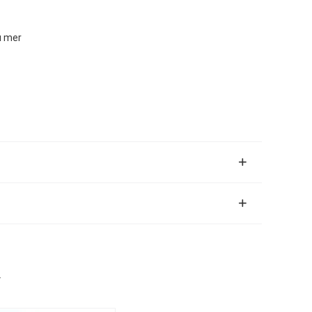
u mer
V