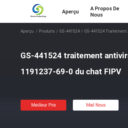
A Propos De
Aperçu
Nous
Aperçu
/
Produits
/
GS-441524
/
GS-441524 Traitement A
GS-441524 traitement antivi
1191237-69-0 du chat FIPV
Meilleur Prix
Mail Nous