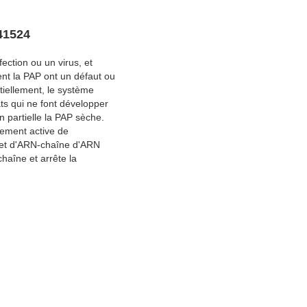
41524
ection ou un virus, et
nt la PAP ont un défaut ou
ntiellement, le système
ats qui ne font développer
 partielle la PAP sèche.
ement active de
t et d'ARN-chaîne d'ARN
haîne et arrête la