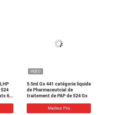
VIDEO
VID
CLHP
5.5ml Gs 441 catégorie liquide
Empê
1524
de Pharmaceutcial de
du c
ts 6-
traitement de PAP de 524 Gs
20m
Meilleur Prix