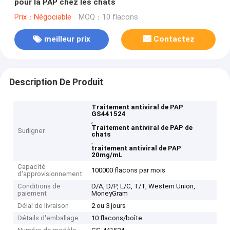
pour la PAP chez les chats
Prix：Négociable
MOQ：10 flacons
meilleur prix
Contactez
Description De Produit
Traitement antiviral de PAP
GS441524
,
Traitement antiviral de PAP de
Surligner
chats
,
traitement antiviral de PAP
20mg/mL
Capacité
100000 flacons par mois
d'approvisionnement
Conditions de
D/A, D/P, L/C, T/T, Western Union,
paiement
MoneyGram
Délai de livraison
2 ou 3 jours
Détails d'emballage
10 flacons/boîte