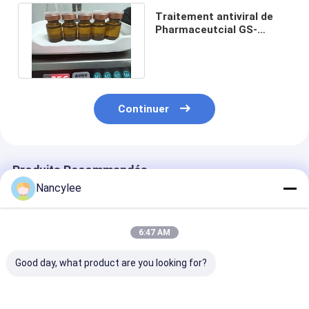
Traitement antiviral de
Pharmaceutcial GS-
441524 pour la PAP chez
les chats
Continuer
Produits Recommandés
Nancylee
6:47 AM
Good day, what product are you looking for?
Comprimés de
GS-441524 60 mg
GS-441524 50