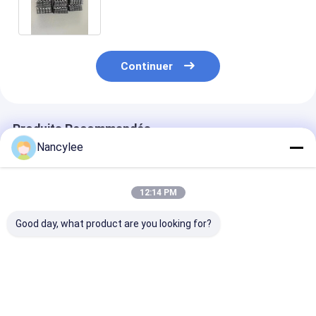
Continuer
Produits Recommandés
Nancylee
12:14 PM
Good day, what product are you looking for?
Comprimés de
GS-441524 60 mg
GS-441524 50
qualité vétérinaire
comprimés Formule
comprimés or
GS-441524 60 mg,
orale à forte teneur
formule vétéri
formule antivirale
pour chat
pour la gestion
orale pour le soutien
FIP du chat
Meilleur prix
Meilleur prix
Meilleur p