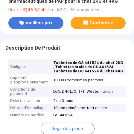
pharmaceutiques de PAP pour le chat 2KG et 4KG
Prix：US$4.5-6/tablets
MOQ：50 comprimés
meilleur prix
Contactez
Description De Produit
Tablettes de GS 441524 du chat 2KG
Surligner
,
,
Tablettes orales de GS 441524
Tablettes de GS 441524 du chat 4KG
Capacité
100000 comprimés par mois
d'approvisionnement
Conditions de
D/A, D/P, L/C, T/T, Western Union,
paiement
Délai de livraison
2 ou 3 jours
Détails d'emballage
10 comprimés mettent en sac
Numéro de modèle
GS-441524
Regardez plus