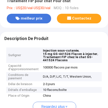
Traitement FIP pour chat Pour chat
Prix：US$20/vial-US$30/vial
MOQ：10 fioles
meilleur prix
Contactez
Description De Produit
,
Injection sous-cutanée
,
15 mg GS-441524 Flacon à injecter
Surligner
Traitement FIP chez le chat GS-
441524 Flacons
Capacité
100000 flacons par mois
d'approvisionnement
Conditions de
D/A, D/P, L/C, T/T, Western Union,
paiement
Délai de livraison
2-3 jours
Détails d'emballage
10 flacons/boîte
Place of Origin
China
Regardez plus