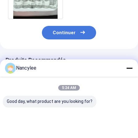
Traitement FIP pour chat
Pour chat
Continuer
Produits Recommandés
Nancylee
5:24 AM
Good day, what product are you looking for?
Comprimés de
GS-441524 60 mg
GS-441524 50
qualité vétérinaire
comprimés Formule
comprimés or
GS-441524 60 mg,
orale à forte teneur
formule vétéri
formule antivirale
pour chat
pour la gestion