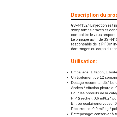
Description du prod
GS-441524 L'injection est in
symptômes graves et condui
combattre le virus responsab
Le principe actif de GS-441
responsable de la PIF.Cet in
dommages au corps du cha
Utilisation:
Emballage: 1 flacon, 1 boîte
Un traitement de 12 semai
Dosage recommandé:* Le do
Ascites / effusion pleurale: 
Pour les produits de la caté
FIP ((séché): 0,6 ml/kg * po
Entrée oculaire/nerveuse: 0,
Récurrence: 0,9 ml/ kg * poi
Entreposage: conserver à t