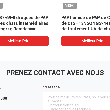
O
VIDEO
37-69-0 drogues de PAP
PAP humide de PAP de 
es chats intermédiaires
de C12H13N5O4 GS-44
 mg/kg Remdesivir
de traitement UV de cha
7 mg/kg
Meilleur Prix
Meilleur Prix
PRENEZ CONTACT AVEC NOUS
Message:
e
7508