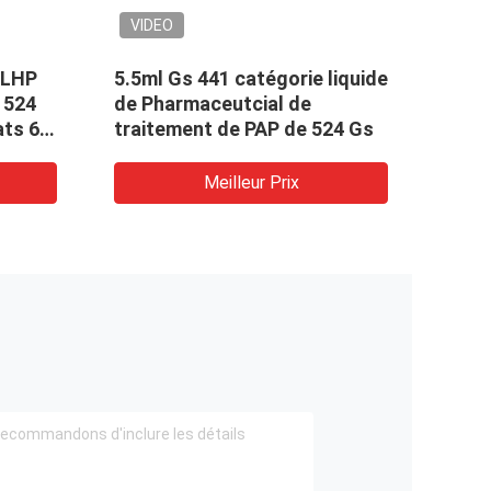
VIDEO
VID
CLHP
5.5ml Gs 441 catégorie liquide
Empê
1524
de Pharmaceutcial de
du c
ts 6-
traitement de PAP de 524 Gs
20m
Meilleur Prix