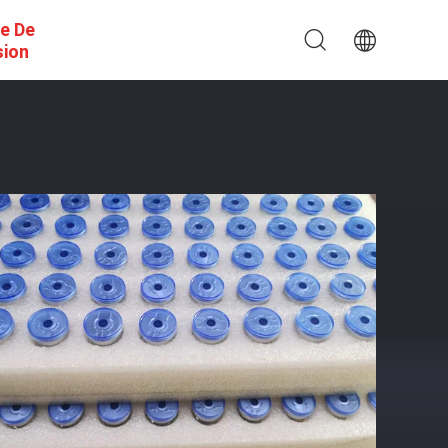
e De
sion