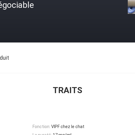
égociable
duit
TRAITS
Fonction:
VIPF chez le chat
La pureté:
17 mg/ml