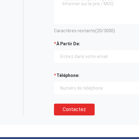
Caractères restants(
20
/3000)
À Partir De:
Téléphone:
Contactez