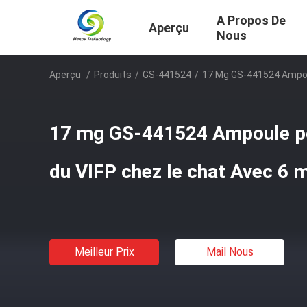
A Propos De
Aperçu
Nous
Aperçu
/
Produits
/
GS-441524
/
17 Mg GS-441524 Ampoul
17 mg GS-441524 Ampoule po
du VIFP chez le chat Avec 6 m
Meilleur Prix
Mail Nous