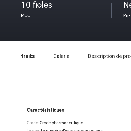
10 fioles
N
MOQ
Prix
traits
Galerie
Description de pro
Caractéristiques
Grade:
Grade pharmaceutique
Le cas:
Le numéro d'enregistrement est: