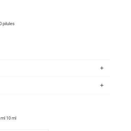
 pilules
 ml 10 ml