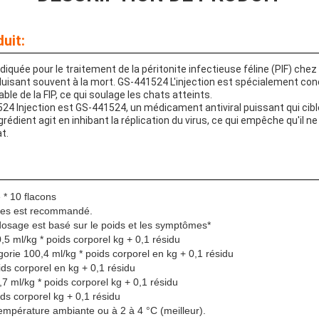
uit:
diquée pour le traitement de la péritonite infectieuse féline (PIF) che
sant souvent à la mort. GS-441524 L'injection est spécialement conç
le de la FIP, ce qui soulage les chats atteints.
524 Injection est GS-441524, un médicament antiviral puissant qui cibl
grédient agit en inhibant la réplication du virus, ce qui empêche qu'il
t.
 * 10 flacons
nes est recommandé.
sage est basé sur le poids et les symptômes*
0,5 ml/kg * poids corporel kg + 0,1 résidu
gorie 100,4 ml/kg * poids corporel en kg + 0,1 résidu
ids corporel en kg + 0,1 résidu
7 ml/kg * poids corporel kg + 0,1 résidu
ds corporel kg + 0,1 résidu
empérature ambiante ou à 2 à 4 °C (meilleur).