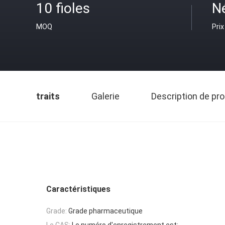
10 fioles
N
MOQ
Prix
traits
Galerie
Description de pro
Caractéristiques
Grade:
Grade pharmaceutique
Le CAS:
Le numéro d'enregistrement est: