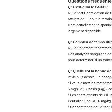
Questions fréquente
Q: C'est quoi le GS441?
R: GS est l' abréviation de
atteints de FIP sur le terrain
Il est actuellement disponib
largement disponible.
Q: Combien de temps dure
R: Le traitement recommand
Des analyses sanguines doiv
pour déterminer si un trait
Q: Quelle est la bonne d
A: Je suis désolé.
Le dosage
Si vous aimez les mathémati
5 mg*(GS) x poids ((kg) / c
* Les chats atteints de PIF
Peut aller jusqu'à 10 mg/kg
* Concentration de GS par 1 