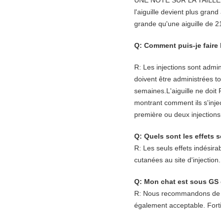
UNE NOTE SUR LA TAILLE DE 
l'aiguille devient plus gran
grande qu'une aiguille de 
Q: Comment puis-je faire 
R: Les injections sont admin
doivent être administrées t
semaines.L'aiguille ne doit
montrant comment ils s'inje
première ou deux injections
Q: Quels sont les effets
R: Les seuls effets indésira
cutanées au site d'injection.
Q: Mon chat est sous GS e
R: Nous recommandons de don
également acceptable. Forti