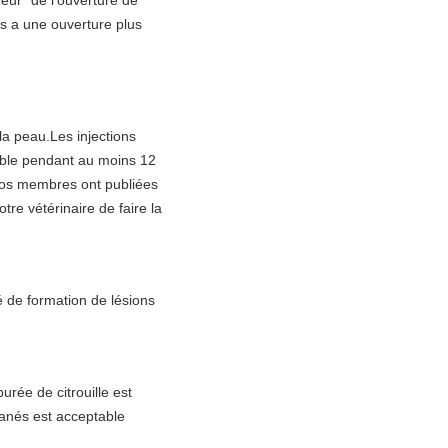
eur" de l'ouverture de
es a une ouverture plus
 la peau.Les injections
sible pendant au moins 12
 nos membres ont publiées
re vétérinaire de faire la
té de formation de lésions
rée de citrouille est
tanés est acceptable