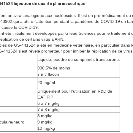
41524 Injection de qualité pharmaceutique
 antiviral analogique aux nucléosides. Il est un pré-médicament du c
902.qui a attiré l'attention pendant la pandémie de COVID-19 en tant
i cause le COVID-19.
été initialement développés par Gilead Sciences pour le traitement de
réplication de certains virus à ARN.
bles de GS-441524 a été en médecine vétérinaire, en particulier dans le
GS-441524 s'est révélé prometteur pour inhiber la réplication de ce virus.
Liquide, poudre ou comprimés transparents
990,5% de moins
7 ml/ flacon
20 mg/ml
Uniquement pour l'utilisation en R&D de
CAT FIP
6 à 7 mg/kg
7 à 8 mg/kg
8 mg/kg
oculaire/neuro
9 mg/kg
10 mg/kg