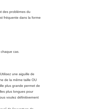
ent des problèmes du
st fréquente dans la forme
e chaque cas.
tilisez une aiguille de
îche de la même taille OU
uille plus grande permet de
illes plus longues pour
.Vous voulez définitivement