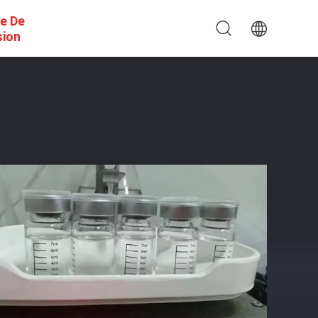
e De
sion