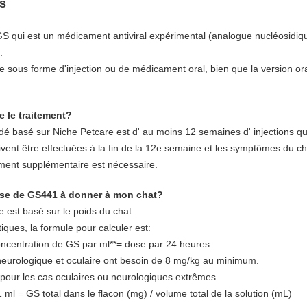
s
 GS qui est un médicament antiviral expérimental (analogue nucléosidiqu
.
le sous forme d'injection ou de médicament oral, bien que la version or
 le traitement?
é basé sur Niche Petcare est d' au moins 12 semaines d' injections q
ent être effectuées à la fin de la 12e semaine et les symptômes du ch
ement supplémentaire est nécessaire.
ose de GS441 à donner à mon chat?
 est basé sur le poids du chat.
ques, la formule pour calculer est:
oncentration de GS par ml**= dose par 24 heures
 neurologique et oculaire ont besoin de 8 mg/kg au minimum.
 pour les cas oculaires ou neurologiques extrêmes.
ml = GS total dans le flacon (mg) / volume total de la solution (mL)