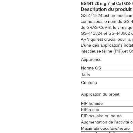
GS441 20 mg 7 ml Cat GS-4
Description du produit
GS-441524 est un médicament
connu sous le nom de GS-443
du SRAS-CoV-2, le virus qu
GS-441524 et GS-443902 ont 
ARN.qui est crucial pour la 
L'une des applications nota
infectieuse féline (PIF).et 
Apparence
Norme GS
Taille
Contenu
Application du projet
FIP humide
FIP à sec
FIP oculaire ou neuro
Augmentation de l'activité 
Maximale ouculaire/neuro