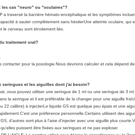
 les cas "neuro" ou "oculaires"?
FIP a traversé la barrière hémato-encéphalique et les symptômes inclu
apacité à sauter complètement sans hésiterUne atteinte oculaire, qui e
t le cerveau sont étroitement liés.
du traitement oral?
.
 contacter pour la posologie.Nous devrions calculer et cela dépend d
s seringues et les aiguilles dont j'ai besoin?
at, vous pouvez utiliser une seringue de 1 ml ou une seringue de 3 ml.U
dans la seringue et il est préférable de la changer pour une aiguille fra
ou 22 calibre) à injecterLe liquide GS est quelque peu épais et une aig
us rapidement.C'est une préférence personnelle.Certains utilisent des aigu
e GS, d'autres sont plus à l'aise d'injecter avec une aiguille plus courte
 qu'elles puissent être fixées aux seringues et ne pas exploser.