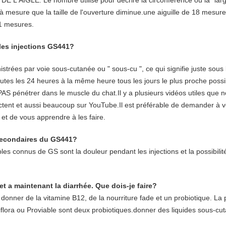
L'AIGLE: Le nombre utilisé pour décrire la circonférence ou la "larg
d à mesure que la taille de l'ouverture diminue.une aiguille de 18 mesur
21 mesures.
les injections GS441?
istrées par voie sous-cutanée ou " sous-cu ", ce qui signifie juste sous
outes les 24 heures à la même heure tous les jours le plus proche pos
 PAS pénétrer dans le muscle du chat.Il y a plusieurs vidéos utiles que
ctent et aussi beaucoup sur YouTube.Il est préférable de demander à vot
 et de vous apprendre à les faire.
 secondaires du GS441?
bles connus de GS sont la douleur pendant les injections et la possibili
t a maintenant la diarrhée. Que dois-je faire?
ner de la vitamine B12, de la nourriture fade et un probiotique. La pu
flora ou Proviable sont deux probiotiques.donner des liquides sous-cu