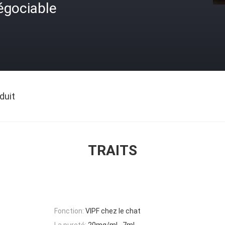
égociable
duit
TRAITS
Fonction:
VIPF chez le chat
La pureté:
20mg/mL, 7mL